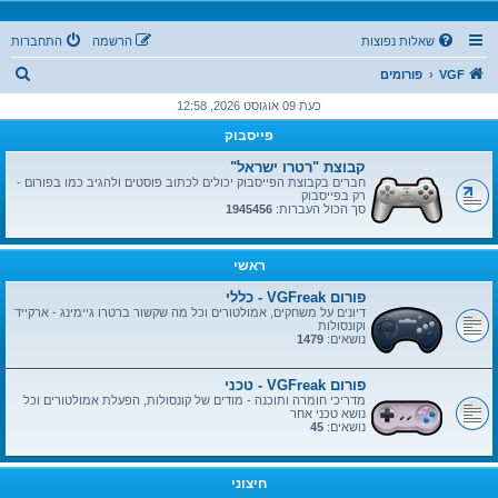
שאלות נפוצות
הרשמה
התחברות
ח
VGF
פורומים
י
כעת 09 אוגוסט 2026, 12:58
פ
פייסבוק
ו
קבוצת "רטרו ישראל"
ש
חברים בקבוצת הפייסבוק יכולים לכתוב פוסטים ולהגיב כמו בפורום -
רק בפייסבוק
סך הכול העברות:
1945456
ראשי
פורום VGFreak - כללי
דיונים על משחקים, אמולטורים וכל מה שקשור ברטרו גיימינג - ארקייד
וקונסולות
נושאים:
1479
פורום VGFreak - טכני
מדריכי חומרה ותוכנה - מודים של קונסולות, הפעלת אמולטורים וכל
נושא טכני אחר
נושאים:
45
חיצוני