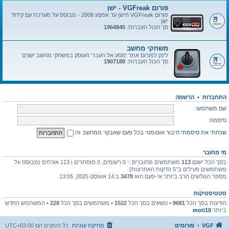
פורום VGFreak - ישן
פורום VGFreak הישן עד אמצע 2008 - מבוסס על מערכת עם קידוד
ישן
סך הכול העברות:
1964845
משחקי מחשב
לינק לפורום אתר 'מסע אל העבר' העוסק במשחקי מחשב ישנים
סך הכול העברות:
1907188
התחברות
•
הרשמה
שם משתמש:
סיסמה:
שכחתי את סיסמתי
חיבור אוטומטי בכל פעם שאבקר ממחשב זה
מי מחובר
בסך הכל ישנם
113
משתמשים מחוברים :: 0 רשומים, 0 מוסתרים ו 113 אורחים (מבוסס על
משתמשים פעילים ב־5 הדקות האחרונות)
מספר הגולשים הרב ביותר אי-פעם הוא
3478
ב 14 אוגוסט 2025, 13:05
סטטיסטיקות
הודעות בסך הכל
9681
• נושאים בסך הכל
1522
• משתמשים בסך הכל
228
• המשתמש החדש
ביותר
moti10
VGF
פורומים
מחיקת עוגיות
כל הזמנים הם
UTC+03:00