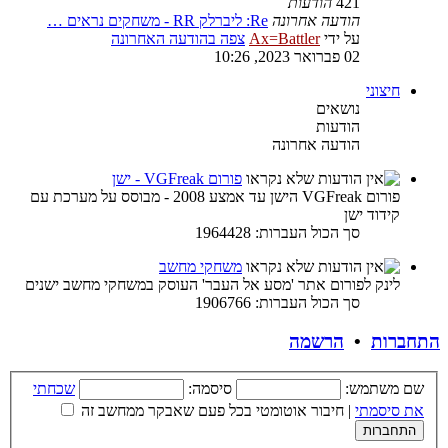
421
הודעות
הודעה אחרונה
Re: ליברלק RR - משחקים נראים …
על ידי
Ax=Battler
צפה בהודעה האחרונה
02 פברואר 2023, 10:26
חיצוני
נושאים
הודעות
הודעה אחרונה
פורום VGFreak - ישן
פורום VGFreak הישן עד אמצע 2008 - מבוסס על מערכת עם
קידוד ישן
סך הכול העברות: 1964428
משחקי מחשב
לינק לפורום אתר 'מסע אל העבר' העוסק במשחקי מחשב ישנים
סך הכול העברות: 1906766
התחברות
•
הרשמה
שם משתמש:
סיסמה:
שכחתי
את סיסמתי
|
חיבור אוטומטי בכל פעם שאבקר ממחשב זה