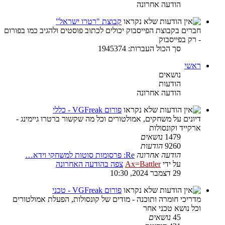
הודעה אחרונה
קבוצת "רטרו ישראל"
חברים בקבוצת הפייסבוק יכולים לכתוב פוסטים ולהגיב כמו בפורום
- רק בפייסבוק
סך הכול העברות: 1945374
ראשי
נושאים
הודעות
הודעה אחרונה
פורום VGFreak - כללי
דיונים על משחקים, אמולטורים וכל מה שקשור ברטרו גיימינג -
ארקייד וקונסולות
1479
נושאים
9260
הודעות
הודעה אחרונה
Re: פרסומות סוטות למשחקי וידא…
על ידי
Ax=Battler
צפה בהודעה האחרונה
29 דצמבר 2024, 10:30
פורום VGFreak - טכני
מדריכי חומרה ותוכנה - מודים של קונסולות, הפעלת אמולטורים
וכל נושא טכני אחר
45
נושאים