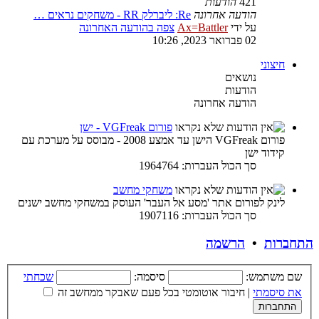
421
הודעות
הודעה אחרונה
Re: ליברלק RR - משחקים נראים …
על ידי
Ax=Battler
צפה בהודעה האחרונה
02 פברואר 2023, 10:26
חיצוני
נושאים
הודעות
הודעה אחרונה
פורום VGFreak - ישן
פורום VGFreak הישן עד אמצע 2008 - מבוסס על מערכת עם
קידוד ישן
סך הכול העברות: 1964764
משחקי מחשב
לינק לפורום אתר 'מסע אל העבר' העוסק במשחקי מחשב ישנים
סך הכול העברות: 1907116
התחברות
•
הרשמה
שם משתמש:
סיסמה:
שכחתי
את סיסמתי
|
חיבור אוטומטי בכל פעם שאבקר ממחשב זה