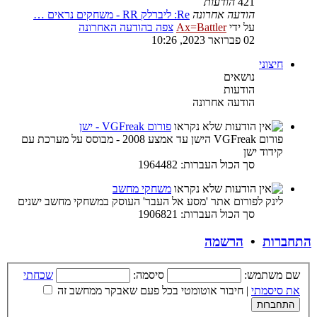
421
הודעות
הודעה אחרונה
Re: ליברלק RR - משחקים נראים …
על ידי
Ax=Battler
צפה בהודעה האחרונה
02 פברואר 2023, 10:26
חיצוני
נושאים
הודעות
הודעה אחרונה
פורום VGFreak - ישן
פורום VGFreak הישן עד אמצע 2008 - מבוסס על מערכת עם
קידוד ישן
סך הכול העברות: 1964482
משחקי מחשב
לינק לפורום אתר 'מסע אל העבר' העוסק במשחקי מחשב ישנים
סך הכול העברות: 1906821
התחברות
•
הרשמה
שם משתמש:
סיסמה:
שכחתי
את סיסמתי
|
חיבור אוטומטי בכל פעם שאבקר ממחשב זה