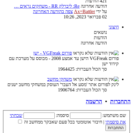
421
הודעות
הודעה אחרונה
Re: ליברלק RR - משחקים נראים …
על ידי
Ax=Battler
צפה בהודעה האחרונה
02 פברואר 2023, 10:26
חיצוני
נושאים
הודעות
הודעה אחרונה
פורום VGFreak - ישן
פורום VGFreak הישן עד אמצע 2008 - מבוסס על מערכת עם
קידוד ישן
סך הכול העברות: 1964425
משחקי מחשב
לינק לפורום אתר 'מסע אל העבר' העוסק במשחקי מחשב ישנים
סך הכול העברות: 1906764
התחברות
•
הרשמה
שם משתמש:
סיסמה:
שכחתי
את סיסמתי
|
חיבור אוטומטי בכל פעם שאבקר ממחשב זה