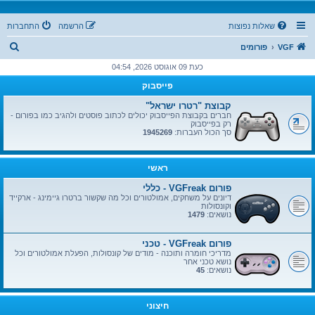
שאלות נפוצות
הרשמה
התחברות
ח
VGF
פורומים
י
כעת 09 אוגוסט 2026, 04:54
פ
פייסבוק
ו
קבוצת "רטרו ישראל"
ש
חברים בקבוצת הפייסבוק יכולים לכתוב פוסטים ולהגיב כמו בפורום -
רק בפייסבוק
סך הכול העברות:
1945269
ראשי
פורום VGFreak - כללי
דיונים על משחקים, אמולטורים וכל מה שקשור ברטרו גיימינג - ארקייד
וקונסולות
נושאים:
1479
פורום VGFreak - טכני
מדריכי חומרה ותוכנה - מודים של קונסולות, הפעלת אמולטורים וכל
נושא טכני אחר
נושאים:
45
חיצוני