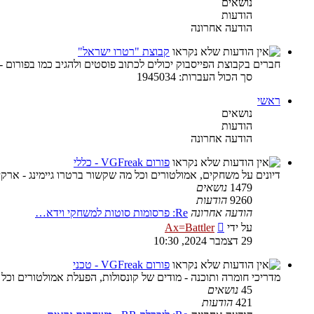
נושאים
הודעות
הודעה אחרונה
קבוצת "רטרו ישראל"
חברים בקבוצת הפייסבוק יכולים לכתוב פוסטים ולהגיב כמו בפורום -
סך הכול העברות: 1945034
ראשי
נושאים
הודעות
הודעה אחרונה
פורום VGFreak - כללי
דיונים על משחקים, אמולטורים וכל מה שקשור ברטרו גיימינג - ארקיי
1479
נושאים
9260
הודעות
הודעה אחרונה
Re: פרסומות סוטות למשחקי וידא…
צפה
על ידי
Ax=Battler
בהודעה
29 דצמבר 2024, 10:30
האחרונה
פורום VGFreak - טכני
מדריכי חומרה ותוכנה - מודים של קונסולות, הפעלת אמולטורים וכל
45
נושאים
421
הודעות