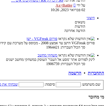
הודעה אחרונה
Re: ליברלק RR - משחקים נראים …
צפה
על ידי
Ax=Battler
בהודעה
02 פברואר 2023, 10:26
האחרונה
חיצוני
נושאים
הודעות
הודעה אחרונה
פורום VGFreak - ישן
פורום VGFreak הישן עד אמצע 2008 - מבוסס על מערכת עם קידוד ישן
סך הכול העברות: 1964421
משחקי מחשב
לינק לפורום אתר 'מסע אל העבר' העוסק במשחקי מחשב ישנים
סך הכול העברות: 1906759
התחברות
•
הרשמה
שם משתמש:
סיסמה:
שכחתי את ס
מי מחובר