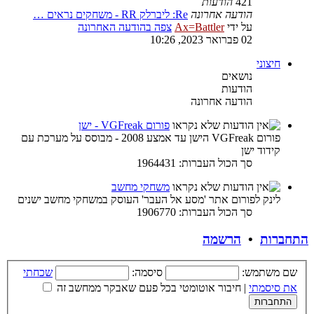
421
הודעות
הודעה אחרונה
Re: ליברלק RR - משחקים נראים …
על ידי
Ax=Battler
צפה בהודעה האחרונה
02 פברואר 2023, 10:26
חיצוני
נושאים
הודעות
הודעה אחרונה
פורום VGFreak - ישן
פורום VGFreak הישן עד אמצע 2008 - מבוסס על מערכת עם
קידוד ישן
סך הכול העברות: 1964431
משחקי מחשב
לינק לפורום אתר 'מסע אל העבר' העוסק במשחקי מחשב ישנים
סך הכול העברות: 1906770
התחברות
•
הרשמה
שם משתמש:
סיסמה:
שכחתי
את סיסמתי
|
חיבור אוטומטי בכל פעם שאבקר ממחשב זה