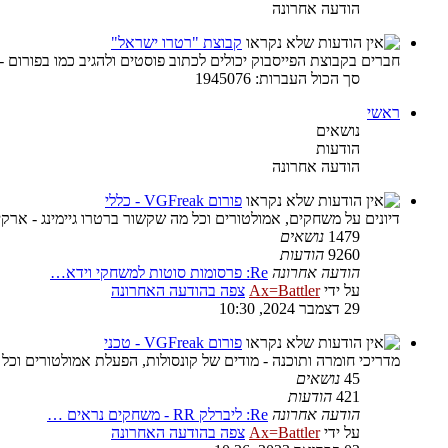
הודעה אחרונה
קבוצת "רטרו ישראל"
חברים בקבוצת הפייסבוק יכולים לכתוב פוסטים ולהגיב כמו בפורום -
סך הכול העברות: 1945076
ראשי
נושאים
הודעות
הודעה אחרונה
פורום VGFreak - כללי
דיונים על משחקים, אמולטורים וכל מה שקשור ברטרו גיימינג - ארקיי
1479
נושאים
9260
הודעות
הודעה אחרונה
Re: פרסומות סוטות למשחקי וידא…
על ידי
Ax=Battler
צפה בהודעה האחרונה
29 דצמבר 2024, 10:30
פורום VGFreak - טכני
מדריכי חומרה ותוכנה - מודים של קונסולות, הפעלת אמולטורים וכל
45
נושאים
421
הודעות
הודעה אחרונה
Re: ליברלק RR - משחקים נראים …
על ידי
Ax=Battler
צפה בהודעה האחרונה