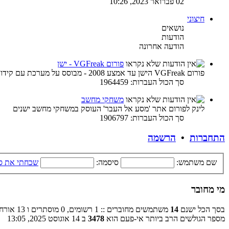
02 פברואר 2023, 10:26
חיצוני
נושאים
הודעות
הודעה אחרונה
פורום VGFreak - ישן
פורום VGFreak הישן עד אמצע 2008 - מבוסס על מערכת עם קידוד ישן
סך הכול העברות: 1964459
משחקי מחשב
לינק לפורום אתר 'מסע אל העבר' העוסק במשחקי מחשב ישנים
סך הכול העברות: 1906797
התחברות
•
הרשמה
שם משתמש:
סיסמה:
שכחתי את ס
מי מחובר
בסך הכל ישנם
14
משתמשים מחוברים :: 1 רשומים, 0 מוסתרים ו 13 אורחים (מבוסס על משתמשים פעילים ב־5 הדקות האחרונות)
מספר הגולשים הרב ביותר אי-פעם הוא
3478
ב 14 אוגוסט 2025, 13:05