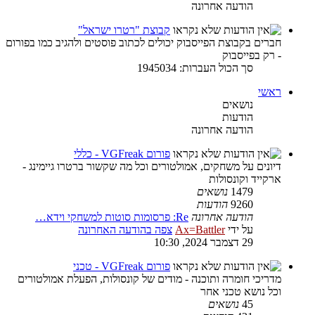
הודעה אחרונה
קבוצת "רטרו ישראל"
חברים בקבוצת הפייסבוק יכולים לכתוב פוסטים ולהגיב כמו בפורום
- רק בפייסבוק
סך הכול העברות: 1945034
ראשי
נושאים
הודעות
הודעה אחרונה
פורום VGFreak - כללי
דיונים על משחקים, אמולטורים וכל מה שקשור ברטרו גיימינג -
ארקייד וקונסולות
1479
נושאים
9260
הודעות
הודעה אחרונה
Re: פרסומות סוטות למשחקי וידא…
על ידי
Ax=Battler
צפה בהודעה האחרונה
29 דצמבר 2024, 10:30
פורום VGFreak - טכני
מדריכי חומרה ותוכנה - מודים של קונסולות, הפעלת אמולטורים
וכל נושא טכני אחר
45
נושאים