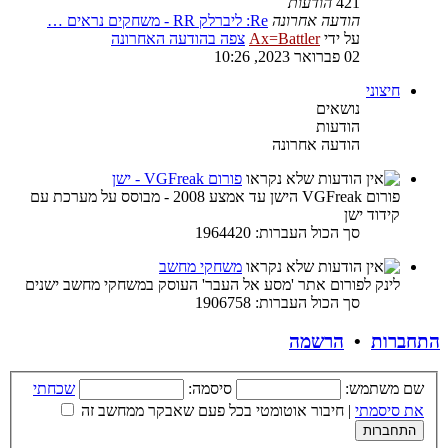
421
הודעות
הודעה אחרונה
Re: ליברלק RR - משחקים נראים …
על ידי
Ax=Battler
צפה בהודעה האחרונה
02 פברואר 2023, 10:26
חיצוני
נושאים
הודעות
הודעה אחרונה
פורום VGFreak - ישן
פורום VGFreak הישן עד אמצע 2008 - מבוסס על מערכת עם
קידוד ישן
סך הכול העברות: 1964420
משחקי מחשב
לינק לפורום אתר 'מסע אל העבר' העוסק במשחקי מחשב ישנים
סך הכול העברות: 1906758
התחברות
•
הרשמה
שם משתמש:
סיסמה:
שכחתי
את סיסמתי
|
חיבור אוטומטי בכל פעם שאבקר ממחשב זה