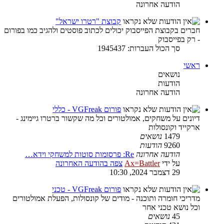
הודעה אחרונה
קבוצת "רטרו ישראל"
חברים בקבוצת הפייסבוק יכולים לכתוב פוסטים ולהגיב כמו בפורום
- רק בפייסבוק
סך הכול העברות: 1945437
ראשי
נושאים
הודעות
הודעה אחרונה
פורום VGFreak - כללי
דיונים על משחקים, אמולטורים וכל מה שקשור ברטרו גיימינג -
ארקייד וקונסולות
1479
נושאים
9260
הודעות
הודעה אחרונה
Re: פרסומות סוטות למשחקי וידא…
על ידי
Ax=Battler
צפה בהודעה האחרונה
29 דצמבר 2024, 10:30
פורום VGFreak - טכני
מדריכי חומרה ותוכנה - מודים של קונסולות, הפעלת אמולטורים
וכל נושא טכני אחר
45
נושאים