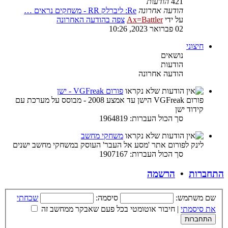
421
הודעות
הודעה אחרונה
Re: ליברלק RR - משחקים נראים …
על ידי
Ax=Battler
צפה בהודעה האחרונה
02 פברואר 2023, 10:26
חיצוני
נושאים
הודעות
הודעה אחרונה
פורום VGFreak - ישן
פורום VGFreak הישן עד אמצע 2008 - מבוסס על מערכת עם
קידוד ישן
סך הכול העברות: 1964819
משחקי מחשב
לינק לפורום אתר 'מסע אל העבר' העוסק במשחקי מחשב ישנים
סך הכול העברות: 1907167
התחברות
•
הרשמה
שם משתמש:
סיסמה:
שכחתי
את סיסמתי
|
חיבור אוטומטי בכל פעם שאבקר ממחשב זה