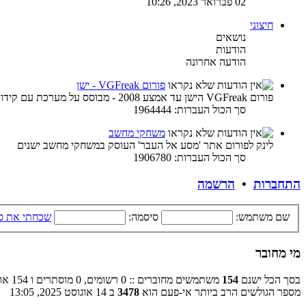
02 פברואר 2023, 10:26
חיצוני
נושאים
הודעות
הודעה אחרונה
פורום VGFreak - ישן
פורום VGFreak הישן עד אמצע 2008 - מבוסס על מערכת עם קידוד ישן
סך הכול העברות: 1964444
משחקי מחשב
לינק לפורום אתר 'מסע אל העבר' העוסק במשחקי מחשב ישנים
סך הכול העברות: 1906780
התחברות
•
הרשמה
שם משתמש:
סיסמה:
שכחתי את ס
מי מחובר
בסך הכל ישנם
154
משתמשים מחוברים :: 0 רשומים, 0 מוסתרים ו 154 אורחים (מבוסס על משתמשים פעילים ב־5 הדקות האחרונות)
מספר הגולשים הרב ביותר אי-פעם הוא
3478
ב 14 אוגוסט 2025, 13:05