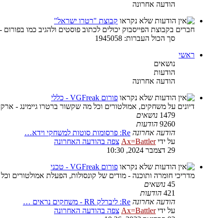
הודעה אחרונה
קבוצת "רטרו ישראל"
חברים בקבוצת הפייסבוק יכולים לכתוב פוסטים ולהגיב כמו בפורום -
סך הכול העברות: 1945058
ראשי
נושאים
הודעות
הודעה אחרונה
פורום VGFreak - כללי
דיונים על משחקים, אמולטורים וכל מה שקשור ברטרו גיימינג - ארקיי
1479
נושאים
9260
הודעות
הודעה אחרונה
Re: פרסומות סוטות למשחקי וידא…
על ידי
Ax=Battler
צפה בהודעה האחרונה
29 דצמבר 2024, 10:30
פורום VGFreak - טכני
מדריכי חומרה ותוכנה - מודים של קונסולות, הפעלת אמולטורים וכל
45
נושאים
421
הודעות
הודעה אחרונה
Re: ליברלק RR - משחקים נראים …
על ידי
Ax=Battler
צפה בהודעה האחרונה