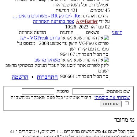
אמולטורים וכל נושא טכני אחר
45
נושאים
421
הודעות
הודעה אחרונה
Re: ליברלק RR - משחקים נראים …
על ידי
Ax=Battler
צפה בהודעה האחרונה
02 פברואר 2023, 10:26
חיצוני
נושאים
הודעות
הודעה אחרונה
פורום VGFreak - ישן
פורום VGFreak הישן עד אמצע 2008 - מבוסס על
מערכת עם קידוד ישן
סך הכול העברות: 1964167
משחקי מחשב
לינק לפורום אתר 'מסע אל העבר' העוסק במשחקי מחשב
ישנים
סך הכול העברות: 1906661
התחברות
•
הרשמה
שם משתמש:
סיסמה:
שכחתי את סיסמתי
|
חיבור אוטומטי בכל פעם שאבקר ממחשב זה
מי מחובר
בסך הכל ישנם
42
משתמשים מחוברים :: 1 רשומים, 0 מוסתרים ו 41
אורחים (מבוסס על משתמשים פעילים ב־5 הדקות האחרונות)