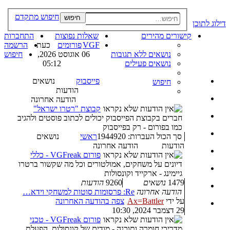
חיפוש מתקדם
חיפוש
דילוג לתוכן
קישורים מהירים
שאלות נפוצות
התחברות
VGF
פורומים
כעת
הרשמה
נושאים ללא תגובות
06 אוגוסט 2026,
חיפוש
נושאים פעילים
05:12
פייסבוק
נושאים
חיפוש
הודעות
הודעה אחרונה
קבוצת "רטרו ישראל"
חברים בקבוצת הפייסבוק יכולים לכתוב פוסטים ולהגיב
כמו בפורום - רק בפייסבוק
סך הכול העברות: 1944920
ראשי
נושאים
הודעות
הודעה אחרונה
פורום VGFreak - כללי
דיונים על משחקים, אמולטורים וכל מה שקשור ברטרו
גיימינג - ארקייד וקונסולות
1479
נושאים
9260
הודעות
הודעה אחרונה
Re: פרסומות סוטות למשחקי וידא…
על ידי
Ax=Battler
צפה בהודעה האחרונה
29 דצמבר 2024, 10:30
פורום VGFreak - טכני
מדריכי חומרה ותוכנה - מודים של קונסולות, הפעלת