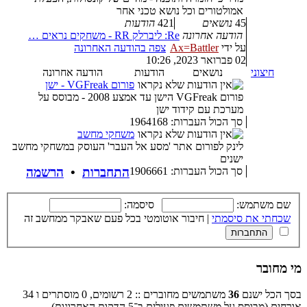
אמולטורים וכל נושא טכני אחר
45
נושאים
421
הודעות
הודעה אחרונה
Re: ליברלק RR - משחקים נראים …
על ידי
Ax=Battler
צפה בהודעה האחרונה
02 פברואר 2023, 10:26
חיצוני
נושאים
הודעות
הודעה אחרונה
פורום VGFreak - ישן
פורום VGFreak הישן עד אמצע 2008 - מבוסס על
מערכת עם קידוד ישן
סך הכול העברות: 1964168
משחקי מחשב
לינק לפורום אתר 'מסע אל העבר' העוסק במשחקי מחשב
ישנים
סך הכול העברות: 1906661
התחברות
•
הרשמה
שם משתמש:
סיסמה:
שכחתי את סיסמתי
|
חיבור אוטומטי בכל פעם שאבקר ממחשב זה
מי מחובר
בסך הכל ישנם
36
משתמשים מחוברים :: 2 רשומים, 0 מוסתרים ו 34
אורחים (מבוסס על משתמשים פעילים ב־5 הדקות האחרונות)