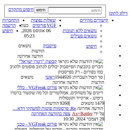
חיפוש מתקדם
חיפוש
דילוג לתוכן
קישורים מהירים
שאלות נפוצות
התחברות
VGF
פורומים
כעת
הרשמה
נושאים ללא תגובות
06 אוגוסט 2026,
חיפוש
נושאים פעילים
05:23
פייסבוק
נושאים
חיפוש
הודעות
הודעה אחרונה
קבוצת "רטרו ישראל"
חברים בקבוצת הפייסבוק יכולים לכתוב פוסטים ולהגיב
כמו בפורום - רק בפייסבוק
סך הכול העברות: 1944920
ראשי
נושאים
הודעות
הודעה אחרונה
פורום VGFreak - כללי
דיונים על משחקים, אמולטורים וכל מה שקשור ברטרו
גיימינג - ארקייד וקונסולות
1479
נושאים
9260
הודעות
הודעה אחרונה
Re: פרסומות סוטות למשחקי וידא…
על ידי
Ax=Battler
צפה בהודעה האחרונה
29 דצמבר 2024, 10:30
פורום VGFreak - טכני
מדריכי חומרה ותוכנה - מודים של קונסולות, הפעלת