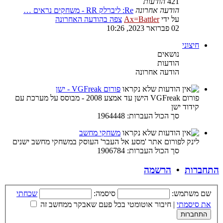
421
הודעות
הודעה אחרונה
Re: ליברלק RR - משחקים נראים …
על ידי
Ax=Battler
צפה בהודעה האחרונה
02 פברואר 2023, 10:26
חיצוני
נושאים
הודעות
הודעה אחרונה
פורום VGFreak - ישן
פורום VGFreak הישן עד אמצע 2008 - מבוסס על מערכת עם
קידוד ישן
סך הכול העברות: 1964448
משחקי מחשב
לינק לפורום אתר 'מסע אל העבר' העוסק במשחקי מחשב ישנים
סך הכול העברות: 1906784
התחברות
•
הרשמה
שם משתמש:
סיסמה:
שכחתי
את סיסמתי
|
חיבור אוטומטי בכל פעם שאבקר ממחשב זה