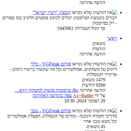
הודעה אחרונה
קבוצת "רטרו ישראל"
חברים בקבוצת הפייסבוק יכולים לכתוב פוסטים ולהגיב כמו בפורום
- רק בפייסבוק
סך הכול העברות: 1945061
ראשי
נושאים
הודעות
הודעה אחרונה
פורום VGFreak - כללי
דיונים על משחקים, אמולטורים וכל מה שקשור ברטרו גיימינג -
ארקייד וקונסולות
1479
נושאים
9260
הודעות
הודעה אחרונה
Re: פרסומות סוטות למשחקי וידא…
על ידי
Ax=Battler
צפה בהודעה האחרונה
29 דצמבר 2024, 10:30
פורום VGFreak - טכני
מדריכי חומרה ותוכנה - מודים של קונסולות, הפעלת אמולטורים
וכל נושא טכני אחר
45
נושאים