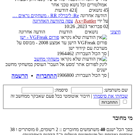
אמולטורים וכל נושא טכני אחר
45
נושאים
421
הודעות
הודעה אחרונה
Re: ליברלק RR - משחקים נראים …
על ידי
Ax=Battler
צפה בהודעה האחרונה
02 פברואר 2023, 10:26
חיצוני
נושאים
הודעות
הודעה אחרונה
פורום VGFreak - ישן
פורום VGFreak הישן עד אמצע 2008 - מבוסס על
מערכת עם קידוד ישן
סך הכול העברות: 1964462
משחקי מחשב
לינק לפורום אתר 'מסע אל העבר' העוסק במשחקי מחשב
ישנים
סך הכול העברות: 1906800
התחברות
•
הרשמה
שם משתמש:
סיסמה:
שכחתי את סיסמתי
|
חיבור אוטומטי בכל פעם שאבקר ממחשב זה
מי מחובר
בסך הכל ישנם
40
משתמשים מחוברים :: 2 רשומים, 0 מוסתרים ו 38
אורחים (מבוסס על משתמשים פעילים ב־5 הדקות האחרונות)