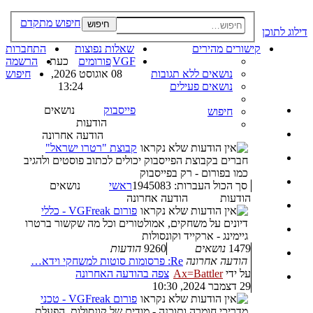
חיפוש מתקדם
חיפוש
דילוג לתוכן
קישורים מהירים
שאלות נפוצות
התחברות
VGF
פורומים
כעת
הרשמה
נושאים ללא תגובות
08 אוגוסט 2026,
חיפוש
נושאים פעילים
13:24
פייסבוק
נושאים
חיפוש
הודעות
הודעה אחרונה
קבוצת "רטרו ישראל"
חברים בקבוצת הפייסבוק יכולים לכתוב פוסטים ולהגיב
כמו בפורום - רק בפייסבוק
סך הכול העברות: 1945083
ראשי
נושאים
הודעות
הודעה אחרונה
פורום VGFreak - כללי
דיונים על משחקים, אמולטורים וכל מה שקשור ברטרו
גיימינג - ארקייד וקונסולות
1479
נושאים
9260
הודעות
הודעה אחרונה
Re: פרסומות סוטות למשחקי וידא…
על ידי
Ax=Battler
צפה בהודעה האחרונה
29 דצמבר 2024, 10:30
פורום VGFreak - טכני
מדריכי חומרה ותוכנה - מודים של קונסולות, הפעלת