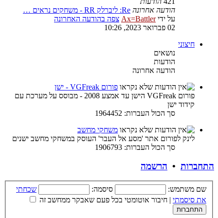
421
הודעות
הודעה אחרונה
Re: ליברלק RR - משחקים נראים …
על ידי
Ax=Battler
צפה בהודעה האחרונה
02 פברואר 2023, 10:26
חיצוני
נושאים
הודעות
הודעה אחרונה
פורום VGFreak - ישן
פורום VGFreak הישן עד אמצע 2008 - מבוסס על מערכת עם
קידוד ישן
סך הכול העברות: 1964452
משחקי מחשב
לינק לפורום אתר 'מסע אל העבר' העוסק במשחקי מחשב ישנים
סך הכול העברות: 1906793
התחברות
•
הרשמה
שם משתמש:
סיסמה:
שכחתי
את סיסמתי
|
חיבור אוטומטי בכל פעם שאבקר ממחשב זה