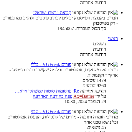
הודעה אחרונה
קבוצת "רטרו ישראל"
חברים בקבוצת הפייסבוק יכולים לכתוב פוסטים ולהגיב כמו בפורום
- רק בפייסבוק
סך הכול העברות: 1945067
ראשי
נושאים
הודעות
הודעה אחרונה
פורום VGFreak - כללי
דיונים על משחקים, אמולטורים וכל מה שקשור ברטרו גיימינג -
ארקייד וקונסולות
1479
נושאים
9260
הודעות
הודעה אחרונה
Re: פרסומות סוטות למשחקי וידא…
על ידי
Ax=Battler
צפה בהודעה האחרונה
29 דצמבר 2024, 10:30
פורום VGFreak - טכני
מדריכי חומרה ותוכנה - מודים של קונסולות, הפעלת אמולטורים
וכל נושא טכני אחר
45
נושאים