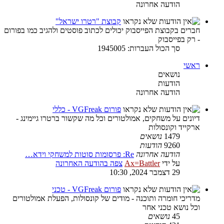
הודעה אחרונה
קבוצת "רטרו ישראל"
חברים בקבוצת הפייסבוק יכולים לכתוב פוסטים ולהגיב כמו בפורום
- רק בפייסבוק
סך הכול העברות: 1945005
ראשי
נושאים
הודעות
הודעה אחרונה
פורום VGFreak - כללי
דיונים על משחקים, אמולטורים וכל מה שקשור ברטרו גיימינג -
ארקייד וקונסולות
1479
נושאים
9260
הודעות
הודעה אחרונה
Re: פרסומות סוטות למשחקי וידא…
על ידי
Ax=Battler
צפה בהודעה האחרונה
29 דצמבר 2024, 10:30
פורום VGFreak - טכני
מדריכי חומרה ותוכנה - מודים של קונסולות, הפעלת אמולטורים
וכל נושא טכני אחר
45
נושאים