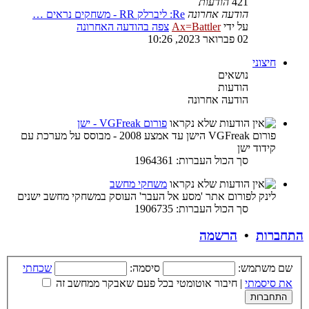
421
הודעות
הודעה אחרונה
Re: ליברלק RR - משחקים נראים …
על ידי
Ax=Battler
צפה בהודעה האחרונה
02 פברואר 2023, 10:26
חיצוני
נושאים
הודעות
הודעה אחרונה
פורום VGFreak - ישן
פורום VGFreak הישן עד אמצע 2008 - מבוסס על מערכת עם
קידוד ישן
סך הכול העברות: 1964361
משחקי מחשב
לינק לפורום אתר 'מסע אל העבר' העוסק במשחקי מחשב ישנים
סך הכול העברות: 1906735
התחברות
•
הרשמה
שם משתמש:
סיסמה:
שכחתי
את סיסמתי
|
חיבור אוטומטי בכל פעם שאבקר ממחשב זה