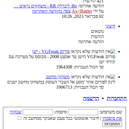
421
הודעות
הודעה אחרונה
Re: ליברלק RR - משחקים נראים …
על ידי
Ax=Battler
צפה בהודעה האחרונה
02 פברואר 2023, 10:26
חיצוני
נושאים
הודעות
הודעה אחרונה
פורום VGFreak - ישן
פורום VGFreak הישן עד אמצע 2008 - מבוסס על מערכת עם
קידוד ישן
סך הכול העברות: 1964308
משחקי מחשב
לינק לפורום אתר 'מסע אל העבר' העוסק במשחקי מחשב ישנים
סך הכול העברות: 1906713
התחברות
•
הרשמה
שם משתמש:
סיסמה:
שכחתי
את סיסמתי
|
חיבור אוטומטי בכל פעם שאבקר ממחשב זה