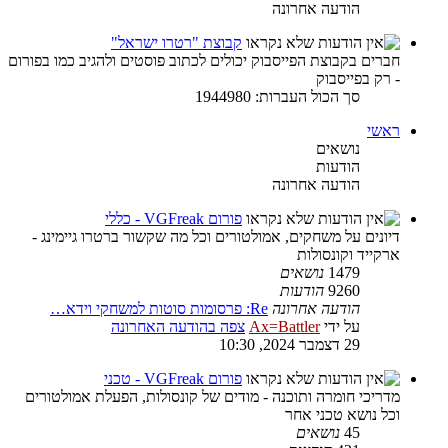
הודעה אחרונה
קבוצת "רטרו ישראל"
חברים בקבוצת הפייסבוק יכולים לכתוב פוסטים ולהגיב כמו בפורום
- רק בפייסבוק
סך הכול העברות: 1944980
ראשי
נושאים
הודעות
הודעה אחרונה
פורום VGFreak - כללי
דיונים על משחקים, אמולטורים וכל מה שקשור ברטרו גיימינג -
ארקייד וקונסולות
1479
נושאים
9260
הודעות
הודעה אחרונה
Re: פרסומות סוטות למשחקי וידא…
על ידי
Ax=Battler
צפה בהודעה האחרונה
29 דצמבר 2024, 10:30
פורום VGFreak - טכני
מדריכי חומרה ותוכנה - מודים של קונסולות, הפעלת אמולטורים
וכל נושא טכני אחר
45
נושאים