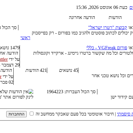
ם
כעת 06 אוגוסט 2026, 15:36
הודעות
הודעה אחרונה
קבוצת "רטרו ישראל"
סך הכול העבר
יכולים לכתוב פוסטים ולהגיב כמו בפורום - רק בפייסבוק
ראשי
פורום VGFreak - כללי
1479
נושאי
טורים וכל מה שקשור ברטרו גיימינג - ארקייד וקונסולות
הודעה אחר
על ידי
tler
29 דצמבר 2024, 10:30
45
נושאים
421
הודעות
הודעה 
ים וכל נושא טכני אחר
על ידי
r
02 פברואר 2023, 10:26
סך הכול העברות: 1964223
לינק לפורום אתר 
 סיסמתי
|
חיבור אוטומטי בכל פעם שאבקר ממחשב זה