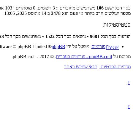
בסך הכל ישנם
106
משתמשים מחוברים :: 3 רשומים, 0 מוסתרים ו 103 אורחים (מבוסס על משתמשים פעילים ב־5 הדקות האחרונות)
מספר הגולשים הרב ביותר אי-פעם הוא
3478
ב 14 אוגוסט 2025, 13:05
סטטיסטיקות
הודעות בסך הכל
9681
• נושאים בסך הכל
1522
• משתמשים בסך הכל
28
פורומים
מופעל על ידי
phpBB
® Forum Software © phpBB Limited
VGF
מבוסס על
phpBB.co.il - פורומים בעברית
. © 2017 - phpBB.co.il.
מדיניות הפרטיות
|
תנאי שימוש באתר