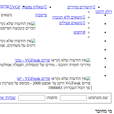
פורומי
קישורים מהירים
שאלות נפוצות
VGF
דילוג לתוכן
פייסבוק
נושאים
נושאים ללא תגובות
נושאים פעילים
חברים בקבוצת הפייסבוק 
חיפוש
דיונים על משחקים, אמול
פורום VGFreak - טכני
מדריכי חומרה ותוכנה - מודים של קונסולות, הפעלת אמולטור
פורום VGFreak - ישן
פורום VGFreak הישן עד אמצע 2008 - מבוסס על מערכת עם קידוד ישן
סך הכול העברות: 1906683
שם משתמש:
סיסמה:
שכחתי את
מי מחובר