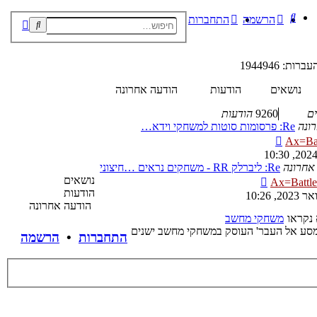
חיפוש
הרשמה
התחברות
חיפוש
חיפוש
מתקדם
ות: 1944946
נושאים
הודעות
הודעה אחרונה
ם
9260
הודעות
ונה
Re: פרסומות סוטות למשחקי וידא…
צפה
Ax=Bat
בהודעה
האחרונה
אחרונה
Re: ליברלק RR - משחקים נראים …
חיצוני
צפה
נושאים
Ax=Battle
בהודעה
הודעות
האחרונה
הודעה אחרונה
משחקי מחשב
'מסע אל העבר' העוסק במשחקי מחשב ישנים
התחברות
•
הרשמה