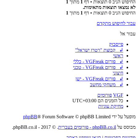
החיפוש הניב 0 תוצאות • דף
1
מתוך
1
לא נמצאו תוצאות מתאימות.
החיפוש הניב 0 תוצאות • דף
1
מתוך
1
עבור לחיפוש מתקדם
עבור אל
פייסבוק
↲ קבוצת "רטרו ישראל"
ראשי
↲ פורום VGFreak - כללי
↲ פורום VGFreak - טכני
חיצוני
↲ פורום VGFreak - ישן
↲ משחקי מחשב
VGF
פורומים
כל הזמנים הם
UTC+03:00
מחיקת עוגיות
מופעל על ידי
® Forum Software © phpBB Limited
phpBB
מבוסס על
phpBB.co.il - פורומים בעברית
. © 2017 - phpBB.co.il.
מדיניות הפרטיות
|
תנאי שימוש באתר