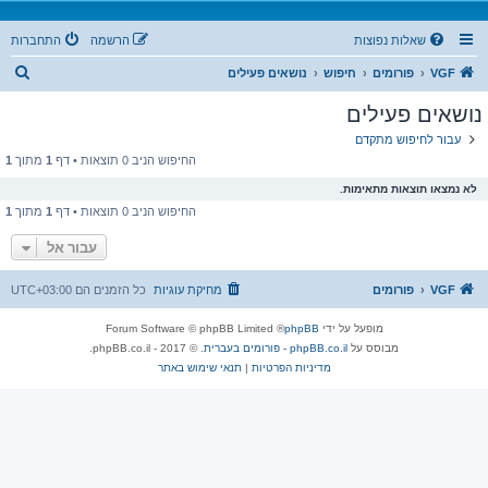
שאלות נפוצות
הרשמה
התחברות
ח
VGF
פורומים
חיפוש
נושאים פעילים
י
נושאים פעילים
פ
עבור לחיפוש מתקדם
ו
החיפוש הניב 0 תוצאות • דף
1
מתוך
1
ש
לא נמצאו תוצאות מתאימות.
החיפוש הניב 0 תוצאות • דף
1
מתוך
1
עבור אל
VGF
פורומים
מחיקת עוגיות
כל הזמנים הם
UTC+03:00
מופעל על ידי
phpBB
® Forum Software © phpBB Limited
מבוסס על
phpBB.co.il - פורומים בעברית
. © 2017 - phpBB.co.il.
מדיניות הפרטיות
|
תנאי שימוש באתר