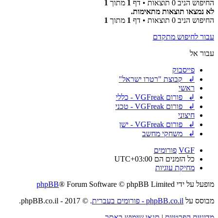
החיפוש הניב 0 תוצאות • דף
1
מתוך
1
לא נמצאו תוצאות מתאימות.
החיפוש הניב 0 תוצאות • דף
1
מתוך
1
עבור לחיפוש מתקדם
עבור אל
פייסבוק
↲ קבוצת "רטרו ישראל"
ראשי
↲ פורום VGFreak - כללי
↲ פורום VGFreak - טכני
חיצוני
↲ פורום VGFreak - ישן
↲ משחקי מחשב
VGF
פורומים
כל הזמנים הם
UTC+03:00
מחיקת עוגיות
מופעל על ידי
® Forum Software © phpBB Limited
phpBB
מבוסס על
phpBB.co.il - פורומים בעברית
. © 2017 - phpBB.co.il.
מדיניות הפרטיות
|
תנאי שימוש באתר