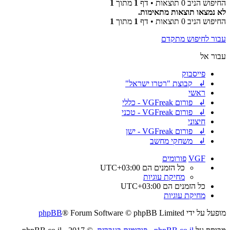
החיפוש הניב 0 תוצאות • דף
1
מתוך
1
לא נמצאו תוצאות מתאימות.
החיפוש הניב 0 תוצאות • דף
1
מתוך
1
עבור לחיפוש מתקדם
עבור אל
פייסבוק
↲ קבוצת "רטרו ישראל"
ראשי
↲ פורום VGFreak - כללי
↲ פורום VGFreak - טכני
חיצוני
↲ פורום VGFreak - ישן
↲ משחקי מחשב
VGF
פורומים
כל הזמנים הם
UTC+03:00
מחיקת עוגיות
כל הזמנים הם
UTC+03:00
מחיקת עוגיות
מופעל על ידי
® Forum Software © phpBB Limited
phpBB