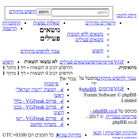
חיפוש מתקדם
חיפוש
דילוג לתוכן
קישורים מהירים
שאלות נפוצות
התחברות
נושאים
הרשמה
נושאים ללא תגובות
פעילים
נושאים פעילים
חיפוש
עבור לחיפוש מתקדם
לא נמצאו תוצאות
VGF
פורומים
חיפוש
נושאים פעילים
חיפוש
מתאימות.
החיפוש הניב 0 תוצאות • דף
1
מתוך
1
החיפוש הניב 0 תוצאות • דף
1
מתוך
1
עבור לחיפוש מתקדם
מופעל על
עבור אל
ידי
פייסבוק
VGF
פורומים
®
phpBB
↲ קבוצת "רטרו ישראל"
Forum Software © phpBB
ראשי
Limited
↲ פורום VGFreak - כללי
↲ פורום VGFreak - טכני
מבוסס על
phpBB.co.il -
חיצוני
פורומים בעברית
. © 2017 -
↲ פורום VGFreak - ישן
phpBB.co.il.
↲ משחקי מחשב
מדיניות הפרטיות
|
תנאי
מחיקת עוגיות
כל הזמנים הם
UTC+03:00
שימוש באתר