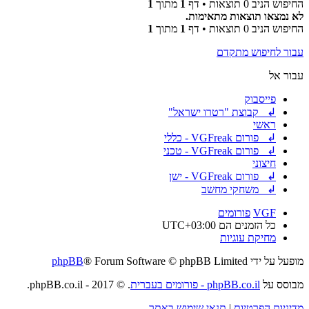
החיפוש הניב 0 תוצאות • דף
1
מתוך
1
לא נמצאו תוצאות מתאימות.
החיפוש הניב 0 תוצאות • דף
1
מתוך
1
עבור לחיפוש מתקדם
עבור אל
פייסבוק
↲ קבוצת "רטרו ישראל"
ראשי
↲ פורום VGFreak - כללי
↲ פורום VGFreak - טכני
חיצוני
↲ פורום VGFreak - ישן
↲ משחקי מחשב
VGF
פורומים
כל הזמנים הם
UTC+03:00
מחיקת עוגיות
מופעל על ידי
® Forum Software © phpBB Limited
phpBB
מבוסס על
phpBB.co.il - פורומים בעברית
. © 2017 - phpBB.co.il.
מדיניות הפרטיות
|
תנאי שימוש באתר