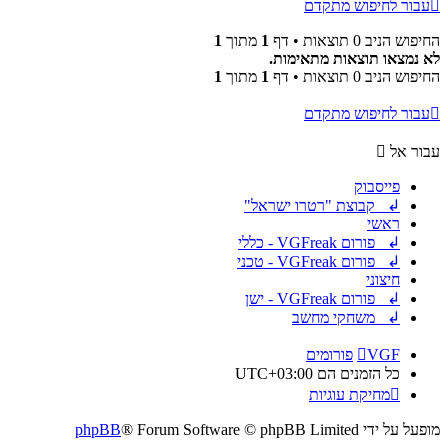
עבור לחיפוש מתקדם
החיפוש הניב 0 תוצאות • דף
1
מתוך
1
לא נמצאו תוצאות מתאימות.
החיפוש הניב 0 תוצאות • דף
1
מתוך
1
עבור לחיפוש מתקדם
עבור אל
פייסבוק
↲ קבוצת "רטרו ישראל"
ראשי
↲ פורום VGFreak - כללי
↲ פורום VGFreak - טכני
חיצוני
↲ פורום VGFreak - ישן
↲ משחקי מחשב
VGF
פורומים
כל הזמנים הם
UTC+03:00
מחיקת עוגיות
מופעל על ידי
® Forum Software © phpBB Limited
phpBB