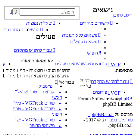
נושאים
פוש
דילוג לתוכן
קדם
קישורים מהירים
שאלות נפוצות
הרשמה
התחברות
נושאים ללא תגובות
פעילים
נושאים פעילים
עבור לחיפוש מתקדם
חיפוש
לא נמצאו תוצאות
חי
פורומים
חיפוש
נושאים פעילים
VGF
מתאימות.
החיפוש הניב 0 תוצאות • דף
1
מתוך
1
החיפוש הניב 0 תוצאות • דף
1
מתוך
1
מופעל
עבור לחיפוש מתקדם
עבור אל
על ידי
פייסבוק
↲ קבוצת "רטרו ישראל"
פורומים
VGF
ראשי
® Forum Software ©
phpBB
↲ פורום VGFreak - כללי
phpBB Limited
↲ פורום VGFreak - טכני
חיצוני
מבוסס על
phpBB.co.il -
פורומים בעברית
. © 2017 -
↲ פורום VGFreak - ישן
phpBB.co.il.
↲ משחקי מחשב