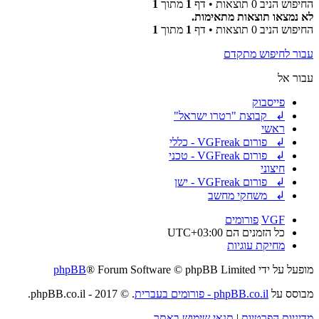
החיפוש הניב 0 תוצאות • דף
1
מתוך
1
לא נמצאו תוצאות מתאימות.
החיפוש הניב 0 תוצאות • דף
1
מתוך
1
עבור לחיפוש מתקדם
עבור אל
פייסבוק
↲ קבוצת "רטרו ישראל"
ראשי
↲ פורום VGFreak - כללי
↲ פורום VGFreak - טכני
חיצוני
↲ פורום VGFreak - ישן
↲ משחקי מחשב
VGF
פורומים
כל הזמנים הם
UTC+03:00
מחיקת עוגיות
מופעל על ידי
® Forum Software © phpBB Limited
phpBB
מבוסס על
phpBB.co.il - פורומים בעברית
. © 2017 - phpBB.co.il.
מדיניות הפרטיות
|
תנאי שימוש באתר