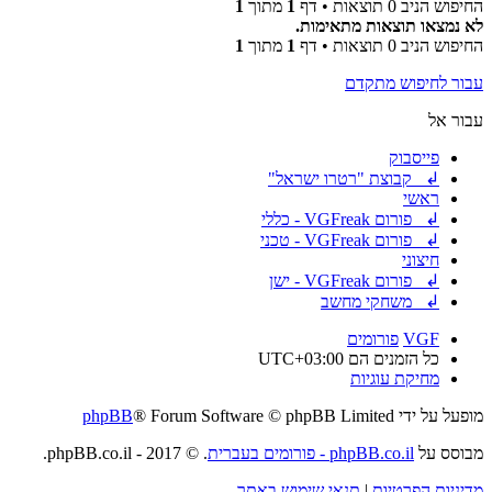
החיפוש הניב 0 תוצאות • דף
1
מתוך
1
לא נמצאו תוצאות מתאימות.
החיפוש הניב 0 תוצאות • דף
1
מתוך
1
עבור לחיפוש מתקדם
עבור אל
פייסבוק
↲ קבוצת "רטרו ישראל"
ראשי
↲ פורום VGFreak - כללי
↲ פורום VGFreak - טכני
חיצוני
↲ פורום VGFreak - ישן
↲ משחקי מחשב
VGF
פורומים
כל הזמנים הם
UTC+03:00
מחיקת עוגיות
מופעל על ידי
® Forum Software © phpBB Limited
phpBB
מבוסס על
phpBB.co.il - פורומים בעברית
. © 2017 - phpBB.co.il.
מדיניות הפרטיות
|
תנאי שימוש באתר