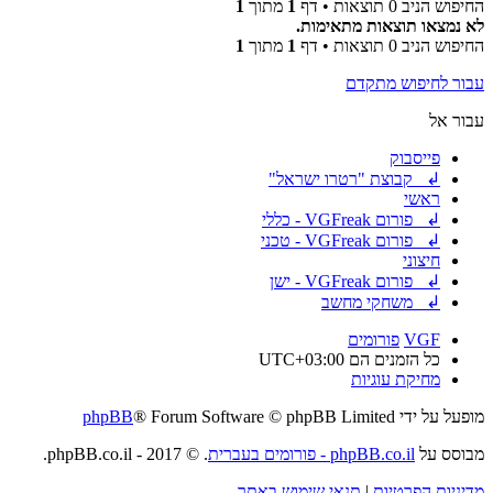
החיפוש הניב 0 תוצאות • דף
1
מתוך
1
לא נמצאו תוצאות מתאימות.
החיפוש הניב 0 תוצאות • דף
1
מתוך
1
עבור לחיפוש מתקדם
עבור אל
פייסבוק
↲ קבוצת "רטרו ישראל"
ראשי
↲ פורום VGFreak - כללי
↲ פורום VGFreak - טכני
חיצוני
↲ פורום VGFreak - ישן
↲ משחקי מחשב
VGF
פורומים
כל הזמנים הם
UTC+03:00
מחיקת עוגיות
מופעל על ידי
® Forum Software © phpBB Limited
phpBB
מבוסס על
phpBB.co.il - פורומים בעברית
. © 2017 - phpBB.co.il.
מדיניות הפרטיות
|
תנאי שימוש באתר