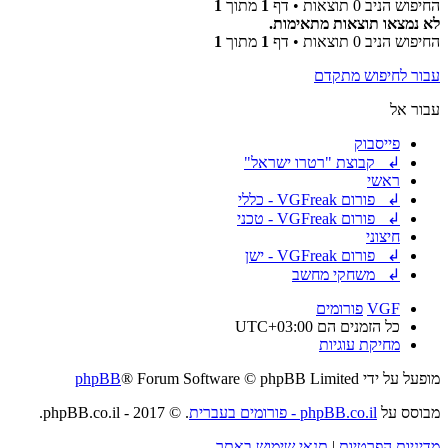
החיפוש הניב 0 תוצאות • דף
1
מתוך
1
לא נמצאו תוצאות מתאימות.
החיפוש הניב 0 תוצאות • דף
1
מתוך
1
עבור לחיפוש מתקדם
עבור אל
פייסבוק
↲ קבוצת "רטרו ישראל"
ראשי
↲ פורום VGFreak - כללי
↲ פורום VGFreak - טכני
חיצוני
↲ פורום VGFreak - ישן
↲ משחקי מחשב
VGF
פורומים
כל הזמנים הם
UTC+03:00
מחיקת עוגיות
מופעל על ידי
® Forum Software © phpBB Limited
phpBB
מבוסס על
phpBB.co.il - פורומים בעברית
. © 2017 - phpBB.co.il.
מדיניות הפרטיות
|
תנאי שימוש באתר