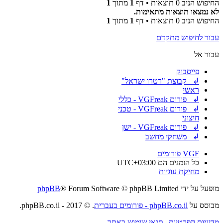
החיפוש הניב 0 תוצאות • דף
1
מתוך
1
לא נמצאו תוצאות מתאימות.
החיפוש הניב 0 תוצאות • דף
1
מתוך
1
עבור לחיפוש מתקדם
עבור אל
פייסבוק
↲ קבוצת "רטרו ישראל"
ראשי
↲ פורום VGFreak - כללי
↲ פורום VGFreak - טכני
חיצוני
↲ פורום VGFreak - ישן
↲ משחקי מחשב
VGF
פורומים
כל הזמנים הם
UTC+03:00
מחיקת עוגיות
מופעל על ידי
® Forum Software © phpBB Limited
phpBB
מבוסס על
phpBB.co.il - פורומים בעברית
. © 2017 - phpBB.co.il.
מדיניות הפרטיות
|
תנאי שימוש באתר