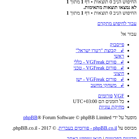
החיפוש הניב 0 תוצאות • דף
1
מתוך
1
לא נמצאו תוצאות מתאימות.
החיפוש הניב 0 תוצאות • דף
1
מתוך
1
עבור לחיפוש מתקדם
עבור אל
פייסבוק
↲ קבוצת "רטרו ישראל"
ראשי
↲ פורום VGFreak - כללי
↲ פורום VGFreak - טכני
חיצוני
↲ פורום VGFreak - ישן
↲ משחקי מחשב
VGF
פורומים
כל הזמנים הם
UTC+03:00
מחיקת עוגיות
מופעל על ידי
® Forum Software © phpBB Limited
phpBB
מבוסס על
phpBB.co.il - פורומים בעברית
. © 2017 - phpBB.co.il.
מדיניות הפרטיות
|
תנאי שימוש באתר