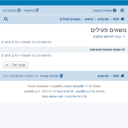
שאלות נפוצות
הרשמה
התחברות
ח
VGF
פורומים
חיפוש
נושאים פעילים
י
נושאים פעילים
פ
עבור לחיפוש מתקדם
ו
החיפוש הניב 0 תוצאות • דף
1
מתוך
1
ש
לא נמצאו תוצאות מתאימות.
החיפוש הניב 0 תוצאות • דף
1
מתוך
1
עבור אל
VGF
פורומים
מחיקת עוגיות
כל הזמנים הם
UTC+03:00
מופעל על ידי
phpBB
® Forum Software © phpBB Limited
מבוסס על
phpBB.co.il - פורומים בעברית
. © 2017 - phpBB.co.il.
מדיניות הפרטיות
|
תנאי שימוש באתר