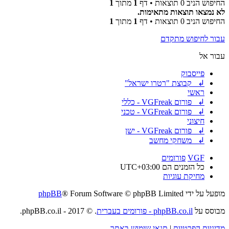
החיפוש הניב 0 תוצאות • דף
1
מתוך
1
לא נמצאו תוצאות מתאימות.
החיפוש הניב 0 תוצאות • דף
1
מתוך
1
עבור לחיפוש מתקדם
עבור אל
פייסבוק
↲ קבוצת "רטרו ישראל"
ראשי
↲ פורום VGFreak - כללי
↲ פורום VGFreak - טכני
חיצוני
↲ פורום VGFreak - ישן
↲ משחקי מחשב
VGF
פורומים
כל הזמנים הם
UTC+03:00
מחיקת עוגיות
מופעל על ידי
® Forum Software © phpBB Limited
phpBB
מבוסס על
phpBB.co.il - פורומים בעברית
. © 2017 - phpBB.co.il.
מדיניות הפרטיות
|
תנאי שימוש באתר