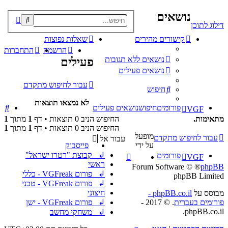
נושאים
פוש
דילוג לתוכן
קדם
קישורים מהירים
שאלות נפוצות
הרשמה
התחברות
נושאים ללא תגובות
פעילים
נושאים פעילים
עבור לחיפוש מתקדם
חיפוש
לא נמצאו תוצאות
חי
פורומים
חיפוש
נושאים פעילים
VGF
מתאימות.
החיפוש הניב 0 תוצאות • דף
1
מתוך
1
החיפוש הניב 0 תוצאות • דף
1
מתוך
1
מופעל
עבור לחיפוש מתקדם
עבור אל
על ידי
פייסבוק
↲ קבוצת "רטרו ישראל"
פורומים
VGF
ראשי
® Forum Software ©
phpBB
↲ פורום VGFreak - כללי
phpBB Limited
↲ פורום VGFreak - טכני
חיצוני
מבוסס על
phpBB.co.il -
פורומים בעברית
. © 2017 -
↲ פורום VGFreak - ישן
phpBB.co.il.
↲ משחקי מחשב