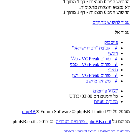
החיפוש הניב 0 תוצאות • דף
1
מתוך
1
לא נמצאו תוצאות מתאימות.
החיפוש הניב 0 תוצאות • דף
1
מתוך
1
עבור לחיפוש מתקדם
עבור אל
פייסבוק
↲ קבוצת "רטרו ישראל"
ראשי
↲ פורום VGFreak - כללי
↲ פורום VGFreak - טכני
חיצוני
↲ פורום VGFreak - ישן
↲ משחקי מחשב
VGF
פורומים
כל הזמנים הם
UTC+03:00
מחיקת עוגיות
מופעל על ידי
® Forum Software © phpBB Limited
phpBB
מבוסס על
phpBB.co.il - פורומים בעברית
. © 2017 - phpBB.co.il.
מדיניות הפרטיות
|
תנאי שימוש באתר