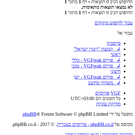
החיפוש הניב 0 תוצאות • דף
1
מתוך
1
לא נמצאו תוצאות מתאימות.
החיפוש הניב 0 תוצאות • דף
1
מתוך
1
עבור לחיפוש מתקדם
עבור אל
פייסבוק
↲ קבוצת "רטרו ישראל"
ראשי
↲ פורום VGFreak - כללי
↲ פורום VGFreak - טכני
חיצוני
↲ פורום VGFreak - ישן
↲ משחקי מחשב
VGF
פורומים
כל הזמנים הם
UTC+03:00
מחיקת עוגיות
מופעל על ידי
® Forum Software © phpBB Limited
phpBB
מבוסס על
phpBB.co.il - פורומים בעברית
. © 2017 - phpBB.co.il.
מדיניות הפרטיות
|
תנאי שימוש באתר