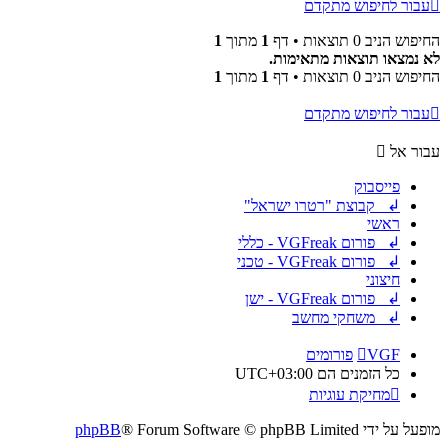
עבור לחיפוש מתקדם
החיפוש הניב 0 תוצאות • דף
1
מתוך
1
לא נמצאו תוצאות מתאימות.
החיפוש הניב 0 תוצאות • דף
1
מתוך
1
עבור לחיפוש מתקדם
עבור אל
פייסבוק
↲ קבוצת "רטרו ישראל"
ראשי
↲ פורום VGFreak - כללי
↲ פורום VGFreak - טכני
חיצוני
↲ פורום VGFreak - ישן
↲ משחקי מחשב
VGF
פורומים
כל הזמנים הם
UTC+03:00
מחיקת עוגיות
מופעל על ידי
® Forum Software © phpBB Limited
phpBB