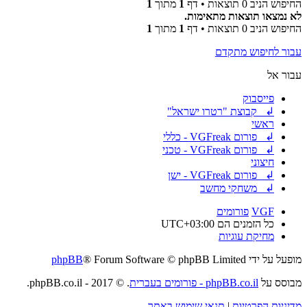
החיפוש הניב 0 תוצאות • דף
1
מתוך
1
לא נמצאו תוצאות מתאימות.
החיפוש הניב 0 תוצאות • דף
1
מתוך
1
עבור לחיפוש מתקדם
עבור אל
פייסבוק
↲ קבוצת "רטרו ישראל"
ראשי
↲ פורום VGFreak - כללי
↲ פורום VGFreak - טכני
חיצוני
↲ פורום VGFreak - ישן
↲ משחקי מחשב
VGF
פורומים
כל הזמנים הם
UTC+03:00
מחיקת עוגיות
מופעל על ידי
® Forum Software © phpBB Limited
phpBB
מבוסס על
phpBB.co.il - פורומים בעברית
. © 2017 - phpBB.co.il.
מדיניות הפרטיות
|
תנאי שימוש באתר