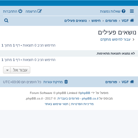
שאלות נפוצות
הרשמה
התחברות
ח
VGF
פורומים
חיפוש
נושאים פעילים
י
נושאים פעילים
פ
עבור לחיפוש מתקדם
ו
החיפוש הניב 0 תוצאות • דף
1
מתוך
1
ש
לא נמצאו תוצאות מתאימות.
החיפוש הניב 0 תוצאות • דף
1
מתוך
1
עבור אל
VGF
פורומים
מחיקת עוגיות
כל הזמנים הם
UTC+03:00
מופעל על ידי
phpBB
® Forum Software © phpBB Limited
מבוסס על
phpBB.co.il - פורומים בעברית
. © 2017 - phpBB.co.il.
מדיניות הפרטיות
|
תנאי שימוש באתר