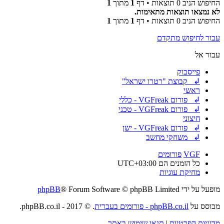
החיפוש הניב 0 תוצאות • דף
1
מתוך
1
לא נמצאו תוצאות מתאימות.
החיפוש הניב 0 תוצאות • דף
1
מתוך
1
עבור לחיפוש מתקדם
עבור אל
פייסבוק
↲ קבוצת "רטרו ישראל"
ראשי
↲ פורום VGFreak - כללי
↲ פורום VGFreak - טכני
חיצוני
↲ פורום VGFreak - ישן
↲ משחקי מחשב
VGF
פורומים
כל הזמנים הם
UTC+03:00
מחיקת עוגיות
מופעל על ידי
® Forum Software © phpBB Limited
phpBB
מבוסס על
phpBB.co.il - פורומים בעברית
. © 2017 - phpBB.co.il.
מדיניות הפרטיות
|
תנאי שימוש באתר