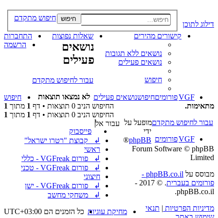
חיפוש מתקדם
חיפוש
דילוג לתוכן
קישורים מהירים
שאלות נפוצות
התחברות
נושאים
הרשמה
נושאים ללא תגובות
פעילים
נושאים פעילים
חיפוש
עבור לחיפוש מתקדם
לא נמצאו תוצאות
VGF
פורומים
חיפוש
נושאים פעילים
חיפוש
מתאימות.
החיפוש הניב 0 תוצאות • דף
1
מתוך
1
החיפוש הניב 0 תוצאות • דף
1
מתוך
1
עבור לחיפוש מתקדם
מופעל על
עבור אל
ידי
פייסבוק
VGF
פורומים
®
phpBB
↲ קבוצת "רטרו ישראל"
Forum Software © phpBB
ראשי
Limited
↲ פורום VGFreak - כללי
↲ פורום VGFreak - טכני
מבוסס על
phpBB.co.il -
חיצוני
פורומים בעברית
. © 2017 -
↲ פורום VGFreak - ישן
phpBB.co.il.
↲ משחקי מחשב
מדיניות הפרטיות
|
תנאי
מחיקת עוגיות
כל הזמנים הם
UTC+03:00
שימוש באתר