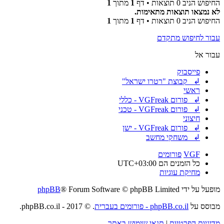
החיפוש הניב 0 תוצאות • דף
1
מתוך
1
לא נמצאו תוצאות מתאימות.
החיפוש הניב 0 תוצאות • דף
1
מתוך
1
עבור לחיפוש מתקדם
עבור אל
פייסבוק
↲ קבוצת "רטרו ישראל"
ראשי
↲ פורום VGFreak - כללי
↲ פורום VGFreak - טכני
חיצוני
↲ פורום VGFreak - ישן
↲ משחקי מחשב
VGF
פורומים
כל הזמנים הם
UTC+03:00
מחיקת עוגיות
מופעל על ידי
® Forum Software © phpBB Limited
phpBB
מבוסס על
phpBB.co.il - פורומים בעברית
. © 2017 - phpBB.co.il.
מדיניות הפרטיות
|
תנאי שימוש באתר