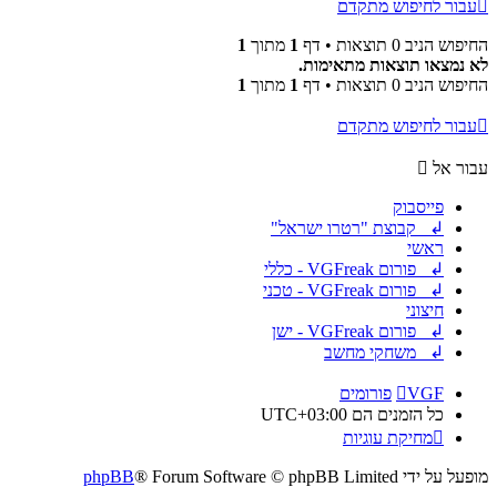
עבור לחיפוש מתקדם
החיפוש הניב 0 תוצאות • דף
1
מתוך
1
לא נמצאו תוצאות מתאימות.
החיפוש הניב 0 תוצאות • דף
1
מתוך
1
עבור לחיפוש מתקדם
עבור אל
פייסבוק
↲ קבוצת "רטרו ישראל"
ראשי
↲ פורום VGFreak - כללי
↲ פורום VGFreak - טכני
חיצוני
↲ פורום VGFreak - ישן
↲ משחקי מחשב
VGF
פורומים
כל הזמנים הם
UTC+03:00
מחיקת עוגיות
מופעל על ידי
® Forum Software © phpBB Limited
phpBB