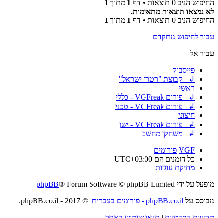
החיפוש הניב 0 תוצאות • דף
1
מתוך
1
לא נמצאו תוצאות מתאימות.
החיפוש הניב 0 תוצאות • דף
1
מתוך
1
עבור לחיפוש מתקדם
עבור אל
פייסבוק
↲ קבוצת "רטרו ישראל"
ראשי
↲ פורום VGFreak - כללי
↲ פורום VGFreak - טכני
חיצוני
↲ פורום VGFreak - ישן
↲ משחקי מחשב
VGF
פורומים
כל הזמנים הם
UTC+03:00
מחיקת עוגיות
מופעל על ידי
® Forum Software © phpBB Limited
phpBB
מבוסס על
phpBB.co.il - פורומים בעברית
. © 2017 - phpBB.co.il.
מדיניות הפרטיות
|
תנאי שימוש באתר