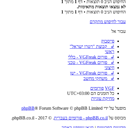
החיפוש הניב 0 תוצאות • דף
1
מתוך
1
לא נמצאו תוצאות מתאימות.
החיפוש הניב 0 תוצאות • דף
1
מתוך
1
עבור לחיפוש מתקדם
עבור אל
פייסבוק
↲ קבוצת "רטרו ישראל"
ראשי
↲ פורום VGFreak - כללי
↲ פורום VGFreak - טכני
חיצוני
↲ פורום VGFreak - ישן
↲ משחקי מחשב
VGF
פורומים
כל הזמנים הם
UTC+03:00
מחיקת עוגיות
מופעל על ידי
® Forum Software © phpBB Limited
phpBB
מבוסס על
phpBB.co.il - פורומים בעברית
. © 2017 - phpBB.co.il.
מדיניות הפרטיות
|
תנאי שימוש באתר