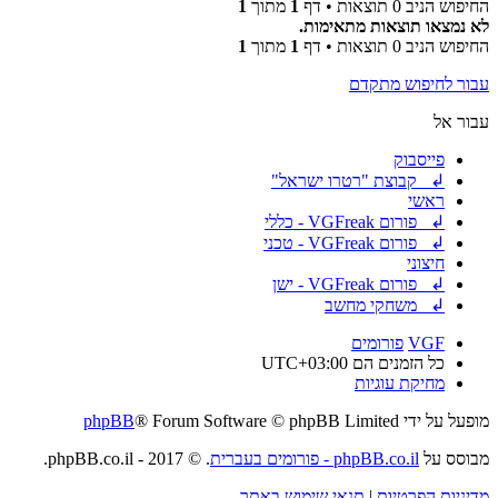
החיפוש הניב 0 תוצאות • דף
1
מתוך
1
לא נמצאו תוצאות מתאימות.
החיפוש הניב 0 תוצאות • דף
1
מתוך
1
עבור לחיפוש מתקדם
עבור אל
פייסבוק
↲ קבוצת "רטרו ישראל"
ראשי
↲ פורום VGFreak - כללי
↲ פורום VGFreak - טכני
חיצוני
↲ פורום VGFreak - ישן
↲ משחקי מחשב
VGF
פורומים
כל הזמנים הם
UTC+03:00
מחיקת עוגיות
מופעל על ידי
® Forum Software © phpBB Limited
phpBB
מבוסס על
phpBB.co.il - פורומים בעברית
. © 2017 - phpBB.co.il.
מדיניות הפרטיות
|
תנאי שימוש באתר