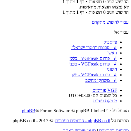
החיפוש הניב 0 תוצאות • דף
1
מתוך
1
לא נמצאו תוצאות מתאימות.
החיפוש הניב 0 תוצאות • דף
1
מתוך
1
עבור לחיפוש מתקדם
עבור אל
פייסבוק
↲ קבוצת "רטרו ישראל"
ראשי
↲ פורום VGFreak - כללי
↲ פורום VGFreak - טכני
חיצוני
↲ פורום VGFreak - ישן
↲ משחקי מחשב
VGF
פורומים
כל הזמנים הם
UTC+03:00
מחיקת עוגיות
מופעל על ידי
® Forum Software © phpBB Limited
phpBB
מבוסס על
phpBB.co.il - פורומים בעברית
. © 2017 - phpBB.co.il.
מדיניות הפרטיות
|
תנאי שימוש באתר